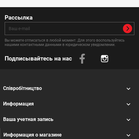
Рассылка
Вы можете отписаться в любой момент. Для этого воспользуйтесь
нашими контактными данными в юридическом уведомлении.
Подписывайтесь на нас
Instagram

Співробітництво

Информация

Ваша учетная запись
keyboard_arrow_down
Информация о магазине