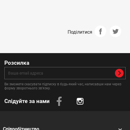
Поділитися
Розсилка
Ви зможете скасувати підписку в будь-який час, написавши нам через
форму зворотнього зв'язку.
Слідуйте за нами
Instagram

Співробітництво