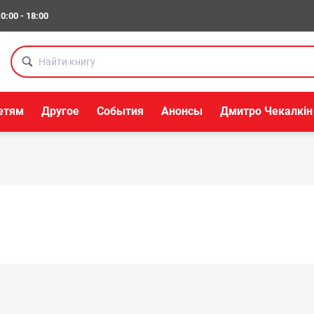
0:00 - 18:00
етям
Другое
События
Анонсы
Дмитро Чекалкін