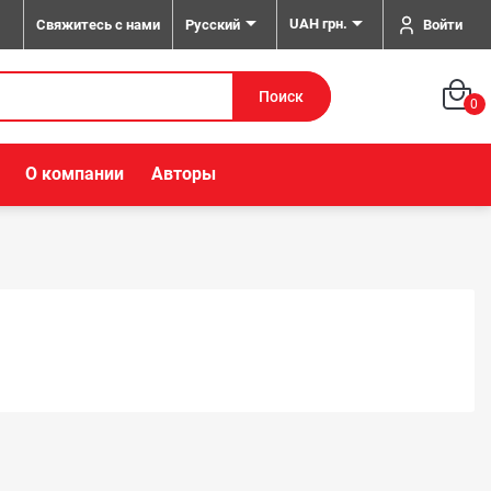


UAH грн.
Свяжитесь с нами
Войти
Русский
Поиск
0
О компании
Авторы