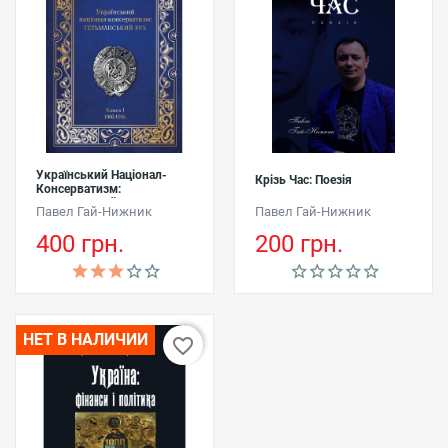
Український Націонал-
Крізь Час: Поезія
Консерватизм:
Гетьманський Рух
Павел Гай-Нижник
Павел Гай-Нижник
400 грн.
200 грн.
НЕТ В НАЛИЧИИ
favorite_border