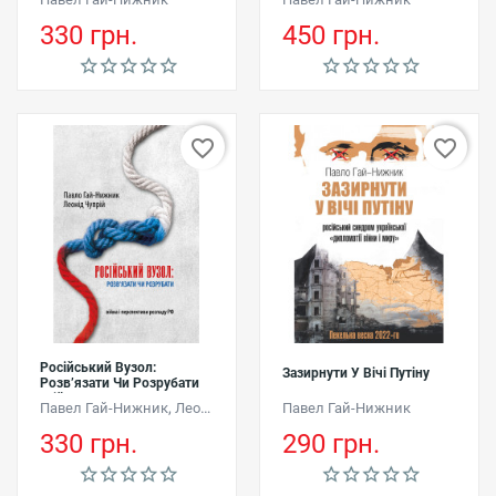
Геополітики І Геостратегії
КНИГА ІІI. Частина 1. 1945-
РФ
1957
330 грн.
450 грн.
favorite_border
favorite_border
Російський Вузол:
Зазирнути У Вічі Путіну
Розв’язати Чи Розрубати
(війна І Перспективи
,
Павел Гай-Нижник
Леонид Чуприй
Павел Гай-Нижник
Розпаду РФ)
330 грн.
290 грн.