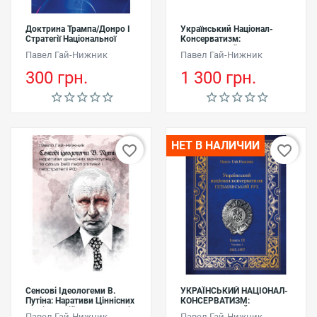
Доктрина Трампа/Донро І
Український Націонал-
Стратегії Національної
Консерватизм:
Безпеки США (2017–2025):
Гетьманський Рух (3 Томи)
Павел Гай-Нижник
Павел Гай-Нижник
Світ На Переломі
300 грн.
1 300 грн.
НЕТ В НАЛИЧИИ
favorite_border
favorite_border
Сенсові Ідеологеми В.
УКРАЇНСЬКИЙ НАЦІОНАЛ-
Путіна: Наративи Ціннісних
КОНСЕРВАТИЗМ:
Маніпуляцій Та Casus Belli
ГЕТЬМАНСЬКИЙ РУХ.
Павел Гай-Нижник
Павел Гай-Нижник