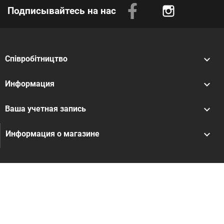
Подписывайтесь на нас
Instagram

Співробітництво

Информация

Ваша учетная запись
keyboard_arrow_down
Информация о магазине