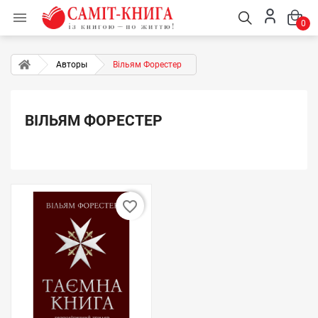

0
Авторы
Вільям Форестер
ВІЛЬЯМ ФОРЕСТЕР
favorite_border