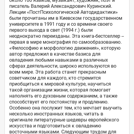
около 100 языков, музыкант, художник, поэт и 
писатель Валерий Александрович Куринский. 
Лекции «ПостПсихологической Автодидактики» 
были прочитаны им в Киевском государственном 
университете в 1991 году и со времени своего 
первого выхода в свет (1994 г.) были 
неоднократно переизданы. Эта книга-бестселлер -- 
первая в мире монография по самообразованию. 
«Философию и морфологию движения», которую 
автор предложил в качестве базиса для 
овладения любыми навыками в различных 
сферах деятельности, широко используются во 
всем мире. Эта работа станет прекрасным 
советчиком для каждого, кто стремится 
приобщиться к мировой культуре, научиться 
такой организации жизни, которая помогает 
наполнять его духовным содержанием, а также 
способствует его постоянству и продлению. 
Особенно она послужит тем, кто мечтает выучить 
несколько иностранных языков, читать в 
оригинале литературные шедевры европейского 
искусства и подготовиться к овладению 
восточными языками. Следующим трудом для 