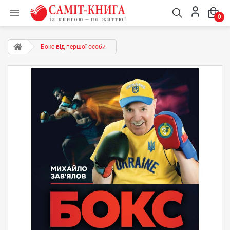

0
Бокс від першої особи