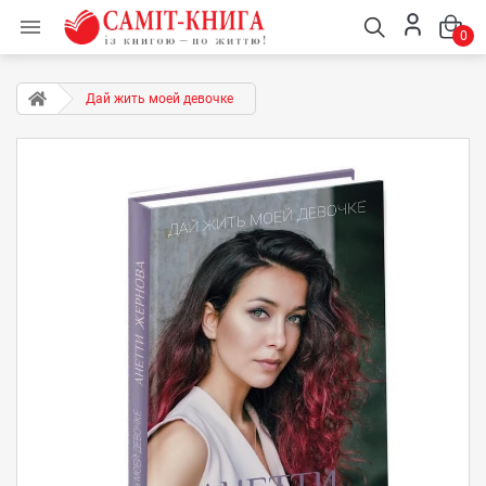

0
Дай жить моей девочке