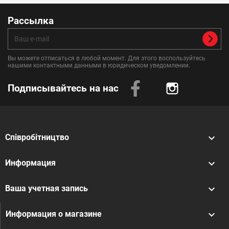
Рассылка
Вы можете отписаться в любой момент. Для этого воспользуйтесь
нашими контактными данными в юридическом уведомлении.
Подписывайтесь на нас
Instagram

Співробітництво

Информация

Ваша учетная запись
keyboard_arrow_down
Информация о магазине