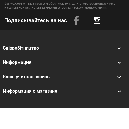
Вы можете отписаться в любой момент. Для этого воспользуйтесь
нашими контактными данными в юридическом уведомлении.
Подписывайтесь на нас
Instagram

Співробітництво

Информация

Ваша учетная запись
keyboard_arrow_down
Информация о магазине