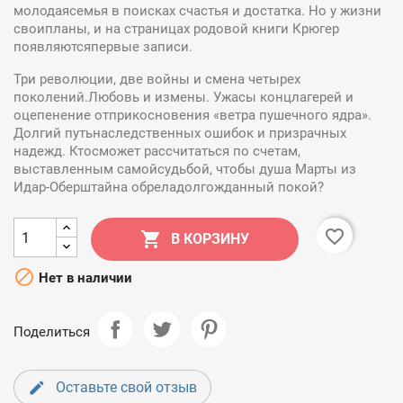
молодаясемья в поисках счастья и достатка. Но у жизни
своипланы, и на страницах родовой книги Крюгер
появляютсяпервые записи.
Три революции, две войны и смена четырех
поколений.Любовь и измены. Ужасы концлагерей и
оцепенение отприкосновения «ветра пушечного ядра».
Долгий путьнаследственных ошибок и призрачных
надежд. Ктосможет рассчитаться по счетам,
выставленным самойсудьбой, чтобы душа Марты из
Идар-Оберштайна обреладолгожданный покой?
favorite_border

В КОРЗИНУ

Нет в наличии
Поделиться
Оставьте свой отзыв