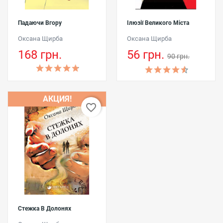
Падаючи Вгору
Ілюзії Великого Міста
Оксана Щирба
Оксана Щирба
168 грн.
56 грн.
90 грн.
АКЦИЯ!
favorite_border
Стежка В Долонях