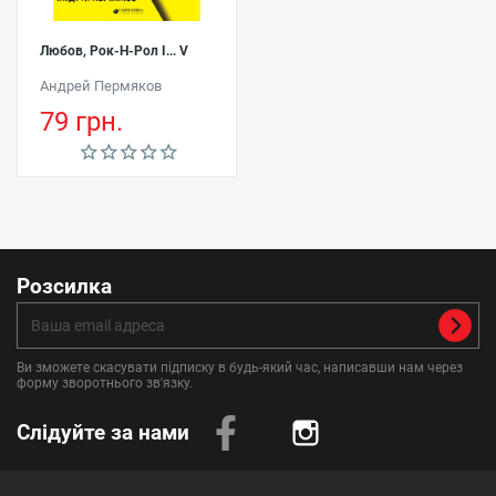
Любов, Рок-Н-Рол І... V
Андрей Пермяков
79 грн.
Розсилка
Ви зможете скасувати підписку в будь-який час, написавши нам через
форму зворотнього зв'язку.
Слідуйте за нами
Instagram