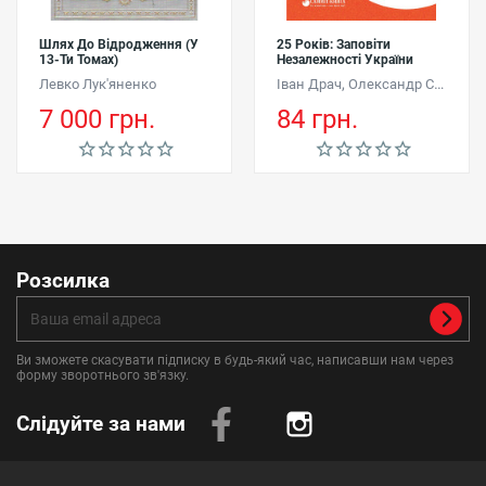
Шлях До Відродження (у
25 Років: Заповіти
13-Ти Томах)
Незалежності України
,
Левко Лук'яненко
Іван Драч
Олександр Савченко
7 000 грн.
84 грн.
Розсилка
Ви зможете скасувати підписку в будь-який час, написавши нам через
форму зворотнього зв'язку.
Слідуйте за нами
Instagram