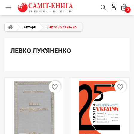

0
Автори
Левко Лук'яненко
ЛЕВКО ЛУК'ЯНЕНКО
favorite_border
favorite_border