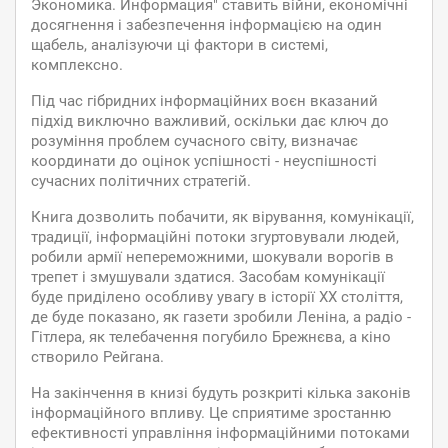
Экономика. Информация" ставить війни, економічні
досягнення і забезпечення інформацією на один
щабель, аналізуючи ці фактори в системі,
комплексно.
Під час гібридних інформаційних воєн вказаний
підхід виключно важливий, оскільки дає ключ до
розуміння проблем сучасного світу, визначає
координати до оцінок успішності - неуспішності
сучасних політичних стратегій.
Книга дозволить побачити, як вірування, комунікації,
традиції, інформаційні потоки згуртовували людей,
робили армії непереможними, шокували ворогів в
трепет і змушували здатися. Засобам комунікації
буде приділено особливу увагу в історії ХХ століття,
де буде показано, як газети зробили Леніна, а радіо -
Гітлера, як телебачення погубило Брежнєва, а кіно
створило Рейгана.
На закінчення в книзі будуть розкриті кілька законів
інформаційного впливу. Це сприятиме зростанню
ефективності управління інформаційними потоками