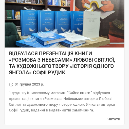
ВІДБУЛАСЯ ПРЕЗЕНТАЦІЯ КНИГИ
«РОЗМОВА З НЕБЕСАМИ» ЛЮБОВI СВІТЛОЇ,
ТА ХУДОЖНЬОГО ТВОРУ «ІСТОРІЯ ОДНОГО
ЯНГОЛА» СОФІЇ РУДИК
01 грудня 2023 р.
1 грудня у Книжковому магазині “Сяйво книги” відбулася
презентація книги «Розмова з Небесами» авторки Любовi
Світлої, та художнього твору «Історія одного Янгола» авторки
Софії Рудик, виданні в видавництвi Саміт-Книга.
Читати