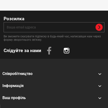
Розсилка
Ви зможете скасувати підписку в будь-який час, написавши нам через
форму зворотнього зв'язку.
Слідуйте за нами
Instagram

Співробітництво

Інформація

Ваш профіль